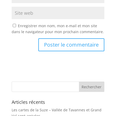
Enregistrer mon nom, mon e-mail et mon site
dans le navigateur pour mon prochain commentaire.
A
l
t
e
r
n
a
t
Articles récents
i
v
Les cartes de la Suze – Vallée de Tavannes et Grand
e
Val sont arrivées